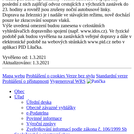
poslední z nich zajišťují odvoz cestujících z výchozích zastávek do
23. hodiny a rovněž jsou zrušeny noční autobusové linky.
Doprava na železnici je i nadále ve stávajícím režimu, nově dochází
pouze ke zkracování souprav vlaků.
Výše uvedená omezení budou zanesena v celostátních
vyhledávačích dopravního spojení (např. www.idos.cz
). Ve fyzické
podobě pak budou vyvěšena na zastávkách veřejné dopravy a dále v
elektronické podobě na webových stránkách www.pid.cz
nebo v
aplikaci PID Lítačka.
Vyvěšeno od:
1.3.2021
Aktualizováno:
1.3.2021
Mapa webu
Prohlášení o cookies
Verze bez stylu
Standardní verze
Prohlášení o přístupnosti
Vygeneroval WRS
Obec
Úřad
Úřední deska
Obecně závazné vyhlášky
e-Podatelna
Povinné informace
Výroční zprávy
Zveřejňování informací podle zákona č. 106/1999 Sb