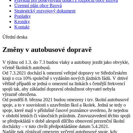
Pravidla pro poskytování dotací z rozpočtu obce Bzová
Územní plán obce Bzová
Strategický rozvojový dokument
Poplatky
Kroniky
Kontakt
Úřední deska
Změny v autobusové dopravě
V týdnu od 1.3. do 7.3 budou vlaky a autobusy jezdit jako obvykle,
včetně školních autobusů.
Od 7.3.2021 dochází k omezení veřejné dopravy ve Středočeském
kraji o cca 10% společně s vydáním nových jízdních řádů. V drtivé
většině případů se jedná o omezení na linkách s četnější frekvencí
spojů tak, aby základní dopravní obslužnost obyvatel nebyla
výrazně ohrožena.
Od pondělí 8. března 2021 budou omezeny i tzv. školní autobusové
spoje, a to v souvislosti s uzavřením škol a školek. Jedná se tedy o
spoje, které mají v příslušné časové poznámce uvedeno, že nejedou
v období letních či vánočních prázdnin. Znovuzavedení těchto spojů
se předpokládá v době alespoň dílčího obnovení prezenční školní
docházky – v tuto chvíli předpokládáme datum 5.4.2021.
Nadále pak zůstávají omezeny večerní autobusové spoje, kdy