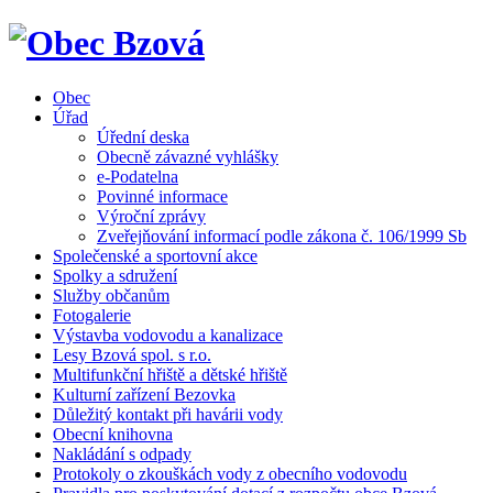
Obec
Úřad
Úřední deska
Obecně závazné vyhlášky
e-Podatelna
Povinné informace
Výroční zprávy
Zveřejňování informací podle zákona č. 106/1999 Sb
Společenské a sportovní akce
Spolky a sdružení
Služby občanům
Fotogalerie
Výstavba vodovodu a kanalizace
Lesy Bzová spol. s r.o.
Multifunkční hřiště a dětské hřiště
Kulturní zařízení Bezovka
Důležitý kontakt při havárii vody
Obecní knihovna
Nakládání s odpady
Protokoly o zkouškách vody z obecního vodovodu