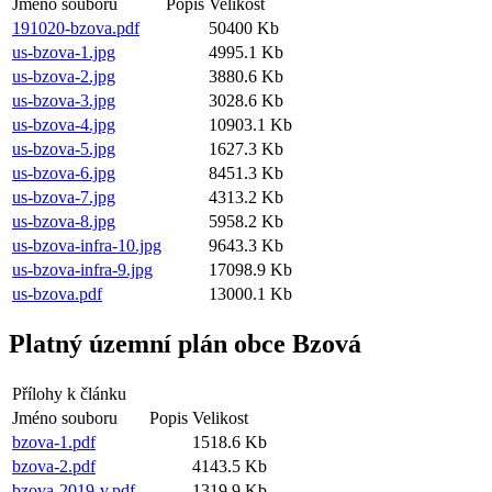
Jméno souboru
Popis
Velikost
191020-bzova.pdf
50400 Kb
us-bzova-1.jpg
4995.1 Kb
us-bzova-2.jpg
3880.6 Kb
us-bzova-3.jpg
3028.6 Kb
us-bzova-4.jpg
10903.1 Kb
us-bzova-5.jpg
1627.3 Kb
us-bzova-6.jpg
8451.3 Kb
us-bzova-7.jpg
4313.2 Kb
us-bzova-8.jpg
5958.2 Kb
us-bzova-infra-10.jpg
9643.3 Kb
us-bzova-infra-9.jpg
17098.9 Kb
us-bzova.pdf
13000.1 Kb
Platný územní plán obce Bzová
Přílohy k článku
Jméno souboru
Popis
Velikost
bzova-1.pdf
1518.6 Kb
bzova-2.pdf
4143.5 Kb
bzova-2019-v.pdf
1319.9 Kb