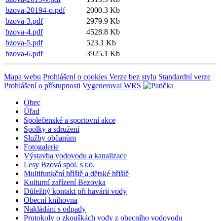
bzova-20194-o.pdf
2000.3 Kb
bzova-3.pdf
2979.9 Kb
bzova-4.pdf
4528.8 Kb
bzova-5.pdf
523.1 Kb
bzova-6.pdf
3925.1 Kb
Mapa webu
Prohlášení o cookies
Verze bez stylu
Standardní verze
Prohlášení o přístupnosti
Vygeneroval WRS
Obec
Úřad
Společenské a sportovní akce
Spolky a sdružení
Služby občanům
Fotogalerie
Výstavba vodovodu a kanalizace
Lesy Bzová spol. s r.o.
Multifunkční hřiště a dětské hřiště
Kulturní zařízení Bezovka
Důležitý kontakt při havárii vody
Obecní knihovna
Nakládání s odpady
Protokoly o zkouškách vody z obecního vodovodu