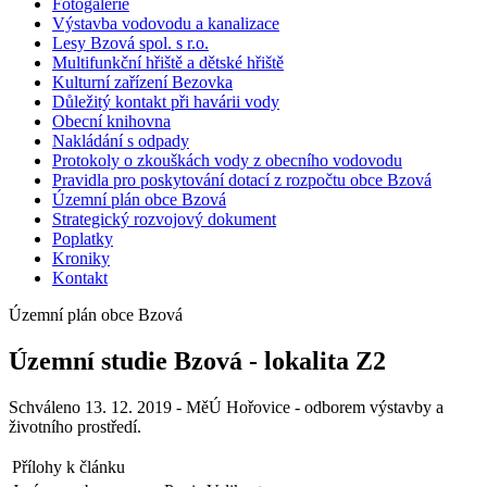
Fotogalerie
Výstavba vodovodu a kanalizace
Lesy Bzová spol. s r.o.
Multifunkční hřiště a dětské hřiště
Kulturní zařízení Bezovka
Důležitý kontakt při havárii vody
Obecní knihovna
Nakládání s odpady
Protokoly o zkouškách vody z obecního vodovodu
Pravidla pro poskytování dotací z rozpočtu obce Bzová
Územní plán obce Bzová
Strategický rozvojový dokument
Poplatky
Kroniky
Kontakt
Územní plán obce Bzová
Územní studie Bzová - lokalita Z2
Schváleno 13. 12. 2019 - MěÚ Hořovice - odborem výstavby a
životního prostředí.
Přílohy k článku