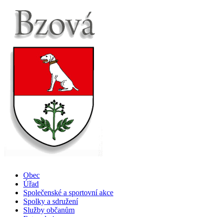
Obec
Úřad
Společenské a sportovní akce
Spolky a sdružení
Služby občanům