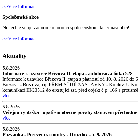
>>Vice informací
Společenské akce
Nenechte si ujít žádnou kulturní či společenskou akci v naší obci!
>>Vice informací
Aktuality
5.8.2026
Informace k uzavírce Březová II. etapa - autobusová linka 528
Informace k uzavírce Březová II. etapa s platností od 10. 8. 
Březová - Březová,háj. PŘEMISŤUJÍ ZASTÁVKY - Kublov, U Křížku sm
komunikaci III/23512 do eixstující zst. před objekt č.p. 166 a protism
více
5.8.2026
Veřejná vyhláška - opatření obecné povahy stanovení přechodn
více
5.8.2026
Pozvánka - Posezení s country - Drozdov - 5. 9. 2026