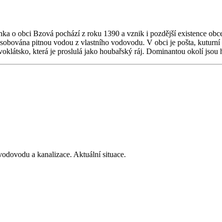
ka o obci Bzová pochází z roku 1390 a vznik i pozdější existence obce
zásobována pitnou vodou z vlastního vodovodu. V obci je pošta, kuturn
voklátsko, která je proslulá jako houbařský ráj. Dominantou okolí jsou
odovodu a kanalizace. Aktuální situace.