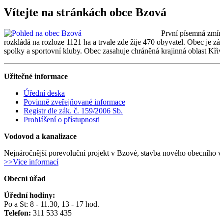
Vítejte na stránkách obce Bzová
První písemná zmín
rozkládá na rozloze 1121 ha a trvale zde žije 470 obyvatel. Obec je 
spolky a sportovní kluby. Obec zasahuje chráněná krajinná oblast Kři
Užitečné informace
Úřední deska
Povinně zveřejňované informace
Registr dle zák. č. 159/2006 Sb.
Prohlášení o přístupnosti
Vodovod a kanalizace
Nejnáročnější porevoluční projekt v Bzové, stavba nového obecního v
>>Vice informací
Obecní úřad
Úřední hodiny:
Po a St: 8 - 11.30, 13 - 17 hod.
Telefon:
311 533 435