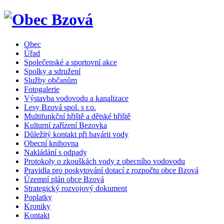
Obec
Úřad
Společenské a sportovní akce
Spolky a sdružení
Služby občanům
Fotogalerie
Výstavba vodovodu a kanalizace
Lesy Bzová spol. s r.o.
Multifunkční hřiště a dětské hřiště
Kulturní zařízení Bezovka
Důležitý kontakt při havárii vody
Obecní knihovna
Nakládání s odpady
Protokoly o zkouškách vody z obecního vodovodu
Pravidla pro poskytování dotací z rozpočtu obce Bzová
Územní plán obce Bzová
Strategický rozvojový dokument
Poplatky
Kroniky
Kontakt