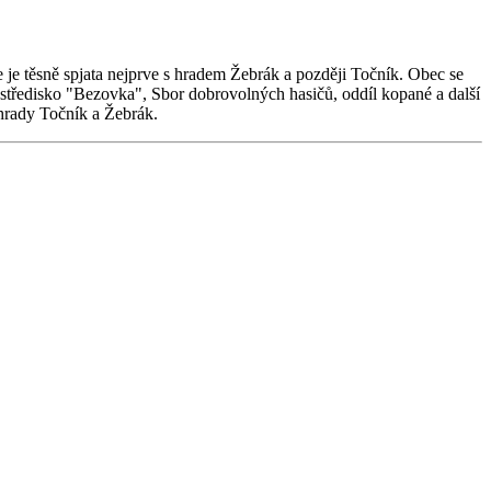
 je těsně spjata nejprve s hradem Žebrák a později Točník. Obec se
í středisko "Bezovka", Sbor dobrovolných hasičů, oddíl kopané a další
 hrady Točník a Žebrák.