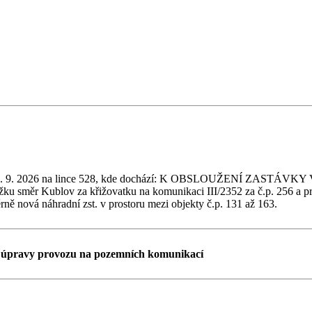
2026 do 6. 9. 2026 na lince 528, kde dochází: K OBSLOUŽENÍ ZAS
ěr Kublov za křižovatku na komunikaci III/2352 za č.p. 256 a proti
ěrně nová náhradní zst. v prostoru mezi objekty č.p. 131 až 163.
é úpravy provozu na pozemních komunikací