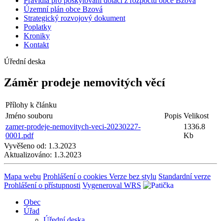
Pravidla pro poskytování dotací z rozpočtu obce Bzová
Územní plán obce Bzová
Strategický rozvojový dokument
Poplatky
Kroniky
Kontakt
Úřední deska
Záměr prodeje nemovitých věcí
Přílohy k článku
Jméno souboru
Popis
Velikost
zamer-prodeje-nemovitych-veci-20230227-
1336.8
0001.pdf
Kb
Vyvěšeno od:
1.3.2023
Aktualizováno:
1.3.2023
Mapa webu
Prohlášení o cookies
Verze bez stylu
Standardní verze
Prohlášení o přístupnosti
Vygeneroval WRS
Obec
Úřad
Úřední deska