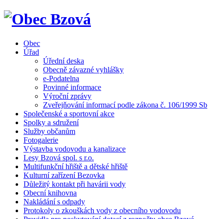
Obec
Úřad
Úřední deska
Obecně závazné vyhlášky
e-Podatelna
Povinné informace
Výroční zprávy
Zveřejňování informací podle zákona č. 106/1999 Sb
Společenské a sportovní akce
Spolky a sdružení
Služby občanům
Fotogalerie
Výstavba vodovodu a kanalizace
Lesy Bzová spol. s r.o.
Multifunkční hřiště a dětské hřiště
Kulturní zařízení Bezovka
Důležitý kontakt při havárii vody
Obecní knihovna
Nakládání s odpady
Protokoly o zkouškách vody z obecního vodovodu