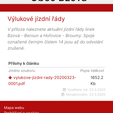
Výlukové jízdní řády
V příloze naleznete aktuální jízdní řády linek
Bzová - Beroun a Hořovice - Broumy. Spoje
označené černým číslem 14 jsou až do odvolání
zrušené.
Přílohy k článku
Jméno souboru
Popis
Velikost
vylukove-jizdni-rady-20200323-
1652.2
0001.pdf
Kb
Vyvěšeno od:
23.3.2020
Aktualizováno:
23.3.2020
Mapa webu
Prohlášení o cookies