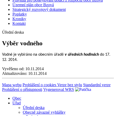
Pravidla pro poskytování dotací z rozpočtu obce Bzová
Územní plán obce Bzová
Strategický rozvojový dokument
Poplatky
Kroniky
Kontakt
Úřední deska
Výběr vodného
Vodné je vybíráno na obecním úřadě
v úředních hodinách
do 17.
12. 2014.
Vyvěšeno od:
10.11.2014
Aktualizováno:
10.11.2014
Mapa webu
Prohlášení o cookies
Verze bez stylu
Standardní verze
Prohlášení o přístupnosti
Vygeneroval WRS
Obec
Úřad
Úřední deska
Obecně závazné vyhlášky