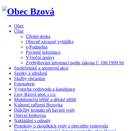
Obec
Úřad
Úřední deska
Obecně závazné vyhlášky
e-Podatelna
Povinné informace
Výroční zprávy
Zveřejňování informací podle zákona č. 106/1999 Sb
Společenské a sportovní akce
Spolky a sdružení
Služby občanům
Fotogalerie
Výstavba vodovodu a kanalizace
Lesy Bzová spol. s r.o.
Multifunkční hřiště a dětské hřiště
Kulturní zařízení Bezovka
Důležitý kontakt při havárii vody
Obecní knihovna
Nakládání s odpady
Protokoly o zkouškách vody z obecního vodovodu