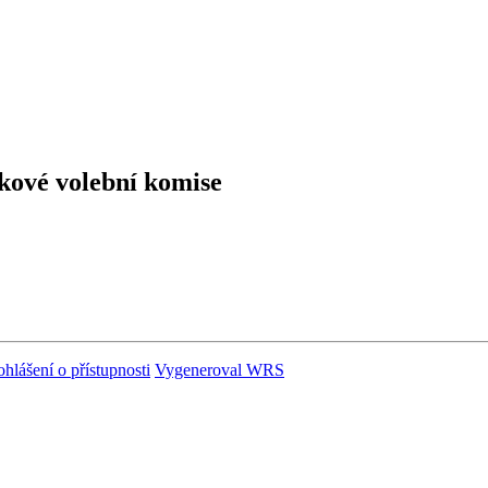
skové volební komise
ohlášení o přístupnosti
Vygeneroval WRS