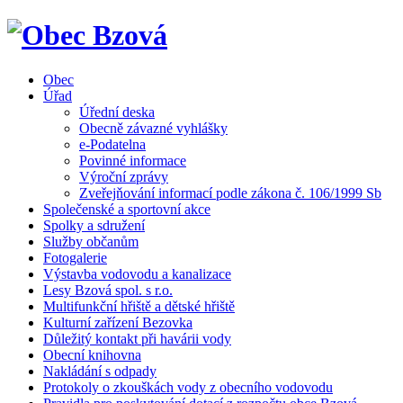
Obec
Úřad
Úřední deska
Obecně závazné vyhlášky
e-Podatelna
Povinné informace
Výroční zprávy
Zveřejňování informací podle zákona č. 106/1999 Sb
Společenské a sportovní akce
Spolky a sdružení
Služby občanům
Fotogalerie
Výstavba vodovodu a kanalizace
Lesy Bzová spol. s r.o.
Multifunkční hřiště a dětské hřiště
Kulturní zařízení Bezovka
Důležitý kontakt při havárii vody
Obecní knihovna
Nakládání s odpady
Protokoly o zkouškách vody z obecního vodovodu