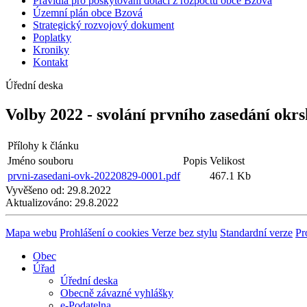
Pravidla pro poskytování dotací z rozpočtu obce Bzová
Územní plán obce Bzová
Strategický rozvojový dokument
Poplatky
Kroniky
Kontakt
Úřední deska
Volby 2022 - svolání prvního zasedání okr
Přílohy k článku
Jméno souboru
Popis
Velikost
prvni-zasedani-ovk-20220829-0001.pdf
467.1 Kb
Vyvěšeno od:
29.8.2022
Aktualizováno:
29.8.2022
Mapa webu
Prohlášení o cookies
Verze bez stylu
Standardní verze
Pr
Obec
Úřad
Úřední deska
Obecně závazné vyhlášky
e-Podatelna