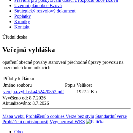
Pravidla pro poskytování dotací z rozpočtu obce Bzová
Územní plán obce Bzová
Strategický rozvojový dokument
Poplatky
Kroniky
Kontakt
Úřední deska
Veřejná vyhláška
opatření obecné povahy stanovení přechodné úpravy provozu na
pozemních komunikacích
Přílohy k článku
Jméno souboru
Popis
Velikost
verejna-vyhlaska452420852.pdf
1927.2 Kb
Vyvěšeno od:
8.7.2026
Aktualizováno:
8.7.2026
Mapa webu
Prohlášení o cookies
Verze bez stylu
Standardní verze
Prohlášení o přístupnosti
Vygeneroval WRS
Obec