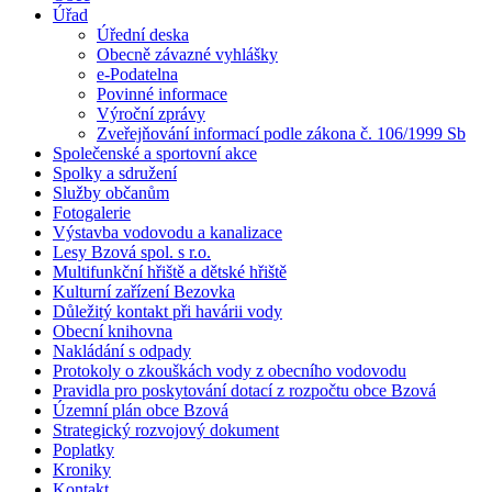
Úřad
Úřední deska
Obecně závazné vyhlášky
e-Podatelna
Povinné informace
Výroční zprávy
Zveřejňování informací podle zákona č. 106/1999 Sb
Společenské a sportovní akce
Spolky a sdružení
Služby občanům
Fotogalerie
Výstavba vodovodu a kanalizace
Lesy Bzová spol. s r.o.
Multifunkční hřiště a dětské hřiště
Kulturní zařízení Bezovka
Důležitý kontakt při havárii vody
Obecní knihovna
Nakládání s odpady
Protokoly o zkouškách vody z obecního vodovodu
Pravidla pro poskytování dotací z rozpočtu obce Bzová
Územní plán obce Bzová
Strategický rozvojový dokument
Poplatky
Kroniky
Kontakt