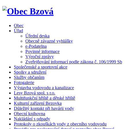
Obec
Úřad
Úřední deska
Obecně závazné vyhlášky
e-Podatelna
Povinné informace
Výroční zprávy
Zveřejňování informací podle zákona č. 106/1999 Sb
Společenské a sportovní akce
Spolky a sdružení
Služby občanům
Fotogalerie
Výstavba vodovodu a kanalizace
Lesy Bzová spol. s r.o.
Multifunkční hřiště a dětské hřiště
Kulturní zařízení Bezovka
Důležitý kontakt při havárii vody
Obecní knihovna
Nakládání s odpady
Protokoly o zkouškách vody z obecního vodovodu