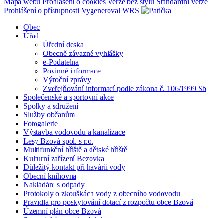
Mapa webu
Prohlášení o cookies
Verze bez stylu
Standardní verze
Prohlášení o přístupnosti
Vygeneroval WRS
Obec
Úřad
Úřední deska
Obecně závazné vyhlášky
e-Podatelna
Povinné informace
Výroční zprávy
Zveřejňování informací podle zákona č. 106/1999 Sb
Společenské a sportovní akce
Spolky a sdružení
Služby občanům
Fotogalerie
Výstavba vodovodu a kanalizace
Lesy Bzová spol. s r.o.
Multifunkční hřiště a dětské hřiště
Kulturní zařízení Bezovka
Důležitý kontakt při havárii vody
Obecní knihovna
Nakládání s odpady
Protokoly o zkouškách vody z obecního vodovodu
Pravidla pro poskytování dotací z rozpočtu obce Bzová
Územní plán obce Bzová