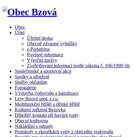
Obec
Úřad
Úřední deska
Obecně závazné vyhlášky
e-Podatelna
Povinné informace
Výroční zprávy
Zveřejňování informací podle zákona č. 106/1999 Sb
Společenské a sportovní akce
Spolky a sdružení
Služby občanům
Fotogalerie
Výstavba vodovodu a kanalizace
Lesy Bzová spol. s r.o.
Multifunkční hřiště a dětské hřiště
Kulturní zařízení Bezovka
Důležitý kontakt při havárii vody
Obecní knihovna
Nakládání s odpady
Protokoly o zkouškách vody z obecního vodovodu