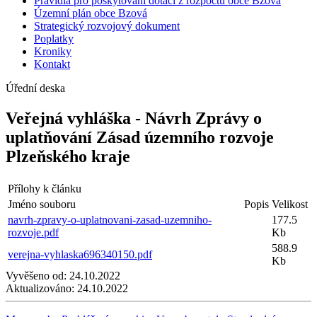
Pravidla pro poskytování dotací z rozpočtu obce Bzová
Územní plán obce Bzová
Strategický rozvojový dokument
Poplatky
Kroniky
Kontakt
Úřední deska
Veřejná vyhláška - Návrh Zprávy o
uplatňování Zásad územního rozvoje
Plzeňského kraje
Přílohy k článku
Jméno souboru
Popis
Velikost
navrh-zpravy-o-uplatnovani-zasad-uzemniho-
177.5
rozvoje.pdf
Kb
588.9
verejna-vyhlaska696340150.pdf
Kb
Vyvěšeno od:
24.10.2022
Aktualizováno:
24.10.2022