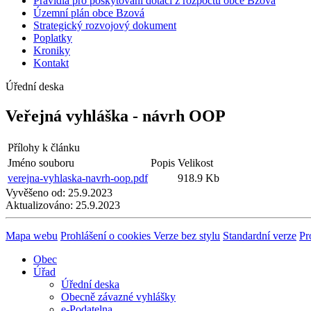
Pravidla pro poskytování dotací z rozpočtu obce Bzová
Územní plán obce Bzová
Strategický rozvojový dokument
Poplatky
Kroniky
Kontakt
Úřední deska
Veřejná vyhláška - návrh OOP
Přílohy k článku
Jméno souboru
Popis
Velikost
verejna-vyhlaska-navrh-oop.pdf
918.9 Kb
Vyvěšeno od:
25.9.2023
Aktualizováno:
25.9.2023
Mapa webu
Prohlášení o cookies
Verze bez stylu
Standardní verze
Pr
Obec
Úřad
Úřední deska
Obecně závazné vyhlášky
e-Podatelna