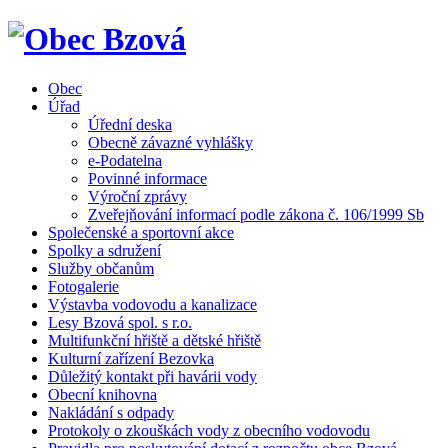
Obec
Úřad
Úřední deska
Obecně závazné vyhlášky
e-Podatelna
Povinné informace
Výroční zprávy
Zveřejňování informací podle zákona č. 106/1999 Sb
Společenské a sportovní akce
Spolky a sdružení
Služby občanům
Fotogalerie
Výstavba vodovodu a kanalizace
Lesy Bzová spol. s r.o.
Multifunkční hřiště a dětské hřiště
Kulturní zařízení Bezovka
Důležitý kontakt při havárii vody
Obecní knihovna
Nakládání s odpady
Protokoly o zkouškách vody z obecního vodovodu