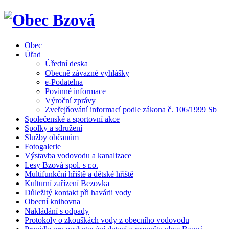
Obec
Úřad
Úřední deska
Obecně závazné vyhlášky
e-Podatelna
Povinné informace
Výroční zprávy
Zveřejňování informací podle zákona č. 106/1999 Sb
Společenské a sportovní akce
Spolky a sdružení
Služby občanům
Fotogalerie
Výstavba vodovodu a kanalizace
Lesy Bzová spol. s r.o.
Multifunkční hřiště a dětské hřiště
Kulturní zařízení Bezovka
Důležitý kontakt při havárii vody
Obecní knihovna
Nakládání s odpady
Protokoly o zkouškách vody z obecního vodovodu