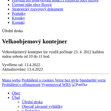
Pravidla pro poskytování dotací z rozpočtu obce Bzová
Územní plán obce Bzová
Strategický rozvojový dokument
Poplatky
Kroniky
Kontakt
Úřední deska
Velkoobjemový kontejner
Velkoobjemový kontejner lze využít počínaje 23. 4. 2022 každou
sudou sobotu od 10 do 11 hod.
Vyvěšeno od:
13.4.2022
Aktualizováno:
13.4.2022
Mapa webu
Prohlášení o cookies
Verze bez stylu
Standardní verze
Prohlášení o přístupnosti
Vygeneroval WRS
Obec
Úřad
Úřední deska
Obecně závazné vyhlášky
e-Podatelna