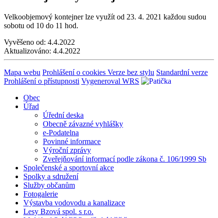
Velkoobjemový kontejner lze využít od 23. 4. 2021 každou sudou
sobotu od 10 do 11 hod.
Vyvěšeno od:
4.4.2022
Aktualizováno:
4.4.2022
Mapa webu
Prohlášení o cookies
Verze bez stylu
Standardní verze
Prohlášení o přístupnosti
Vygeneroval WRS
Obec
Úřad
Úřední deska
Obecně závazné vyhlášky
e-Podatelna
Povinné informace
Výroční zprávy
Zveřejňování informací podle zákona č. 106/1999 Sb
Společenské a sportovní akce
Spolky a sdružení
Služby občanům
Fotogalerie
Výstavba vodovodu a kanalizace
Lesy Bzová spol. s r.o.