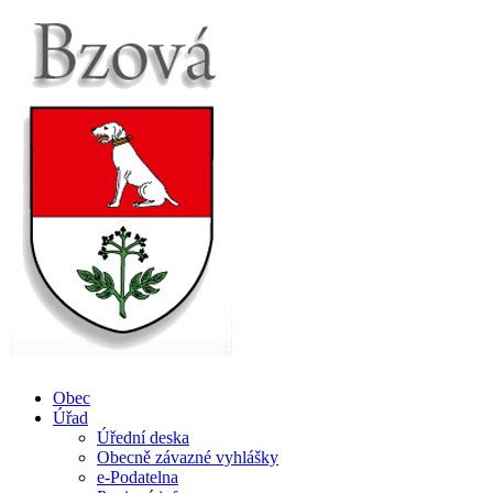
Obec
Úřad
Úřední deska
Obecně závazné vyhlášky
e-Podatelna