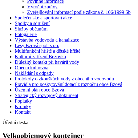
Povinné informace
Výroční zprávy
Zveřejňování informací podle zákona č. 106/1999 Sb
Společenské a sportovní akce
Spolky a sdružení
Služby občanům
Fotogalerie
Výstavba vodovodu a kanalizace
Lesy Bzová spol. s r.o.
Multifunkční hřiště a dětské hřiště
Kulturní zařízení Bezovka
Důležitý kontakt při havárii vody
Obecní knihovna
Nakládání s odpady
Protokoly o zkouškách vody z obecního vodovodu
Pravidla pro poskytování dotací z rozpočtu obce Bzová
Územní plán obce Bzová
Strategický rozvojový dokument
Poplatky
Kroniky
Kontakt
Úřední deska
Velkoobjemový kontejner