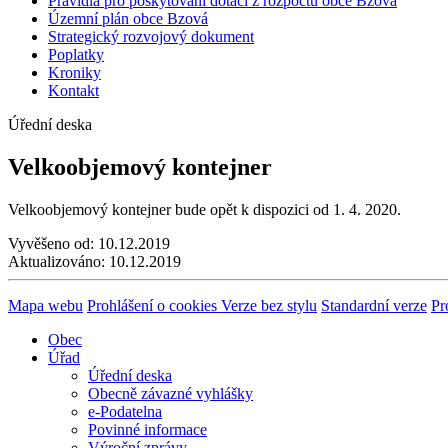
Pravidla pro poskytování dotací z rozpočtu obce Bzová
Územní plán obce Bzová
Strategický rozvojový dokument
Poplatky
Kroniky
Kontakt
Úřední deska
Velkoobjemový kontejner
Velkoobjemový kontejner bude opět k dispozici od 1. 4. 2020.
Vyvěšeno od:
10.12.2019
Aktualizováno:
10.12.2019
Mapa webu
Prohlášení o cookies
Verze bez stylu
Standardní verze
Pr
Obec
Úřad
Úřední deska
Obecně závazné vyhlášky
e-Podatelna
Povinné informace
Výroční zprávy