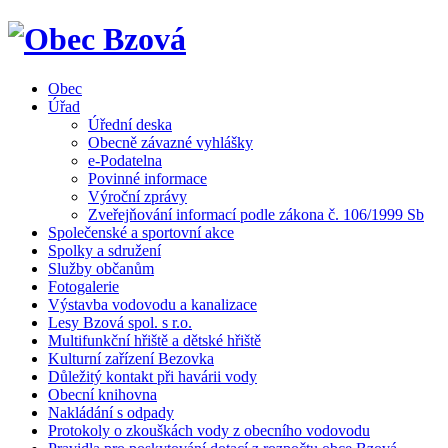
Obec
Úřad
Úřední deska
Obecně závazné vyhlášky
e-Podatelna
Povinné informace
Výroční zprávy
Zveřejňování informací podle zákona č. 106/1999 Sb
Společenské a sportovní akce
Spolky a sdružení
Služby občanům
Fotogalerie
Výstavba vodovodu a kanalizace
Lesy Bzová spol. s r.o.
Multifunkční hřiště a dětské hřiště
Kulturní zařízení Bezovka
Důležitý kontakt při havárii vody
Obecní knihovna
Nakládání s odpady
Protokoly o zkouškách vody z obecního vodovodu