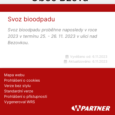
Svoz bioodpadu
Svoz bioodpadu proběhne naposledy v roce
2023 v termínu 25. - 26. 11. 2023 v ulici nad
Bezovkou.
Vyvěšeno od:
6.11.2023
Aktualizováno:
6.11.2023
Mapa webu
Prohlášení o cookies
Verze bez stylu
Standardní verze
Prohlášení o přístupnosti
Vygeneroval WRS