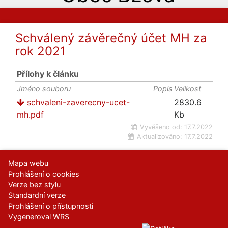
Schválený závěrečný účet MH za
rok 2021
Přílohy k článku
Jméno souboru
Popis
Velikost
schvaleni-zaverecny-ucet-
2830.6
mh.pdf
Kb
Vyvěšeno od:
17.7.2022
Aktualizováno:
17.7.2022
Mapa webu
Prohlášení o cookies
Verze bez stylu
Standardní verze
Prohlášení o přístupnosti
Vygeneroval WRS