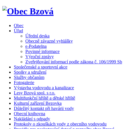
Obec
Úřad
Úřední deska
Obecně závazné vyhlášky
e-Podatelna
Povinné informace
Výroční zprávy
Zveřejňování informací podle zákona č. 106/1999 Sb
Společenské a sportovní akce
Spolky a sdružení
Služby občanům
Fotogalerie
Výstavba vodovodu a kanalizace
Lesy Bzová spol. s r.o.
Multifunkční hřiště a dětské hřiště
Kulturní zařízení Bezovka
Důležitý kontakt při havárii vody
Obecní knihovna
Nakládání s odpady
Protokoly o zkouškách vody z obecního vodovodu