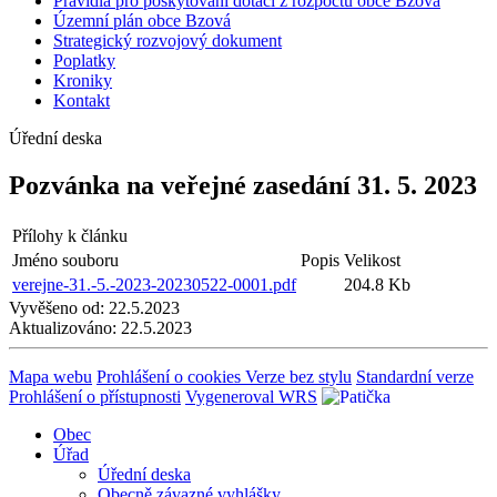
Pravidla pro poskytování dotací z rozpočtu obce Bzová
Územní plán obce Bzová
Strategický rozvojový dokument
Poplatky
Kroniky
Kontakt
Úřední deska
Pozvánka na veřejné zasedání 31. 5. 2023
Přílohy k článku
Jméno souboru
Popis
Velikost
verejne-31.-5.-2023-20230522-0001.pdf
204.8 Kb
Vyvěšeno od:
22.5.2023
Aktualizováno:
22.5.2023
Mapa webu
Prohlášení o cookies
Verze bez stylu
Standardní verze
Prohlášení o přístupnosti
Vygeneroval WRS
Obec
Úřad
Úřední deska
Obecně závazné vyhlášky