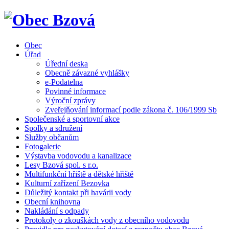
Obec
Úřad
Úřední deska
Obecně závazné vyhlášky
e-Podatelna
Povinné informace
Výroční zprávy
Zveřejňování informací podle zákona č. 106/1999 Sb
Společenské a sportovní akce
Spolky a sdružení
Služby občanům
Fotogalerie
Výstavba vodovodu a kanalizace
Lesy Bzová spol. s r.o.
Multifunkční hřiště a dětské hřiště
Kulturní zařízení Bezovka
Důležitý kontakt při havárii vody
Obecní knihovna
Nakládání s odpady
Protokoly o zkouškách vody z obecního vodovodu