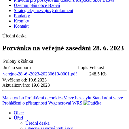
Pravidla pro poskytování dotací z rozpočtu obce Bzová
Územní plán obce Bzová
Strategický rozvojový dokument
Poplatky
Kroniky
Kontakt
Úřední deska
Pozvánka na veřejné zasedání 28. 6. 2023
Přílohy k článku
Jméno souboru
Popis
Velikost
verejne-28.-6.-2023-20230619-0001.pdf
248.5 Kb
Vyvěšeno od:
19.6.2023
Aktualizováno:
19.6.2023
Mapa webu
Prohlášení o cookies
Verze bez stylu
Standardní verze
Prohlášení o přístupnosti
Vygeneroval WRS
Obec
Úřad
Úřední deska
Obecně závazné vyhlášky