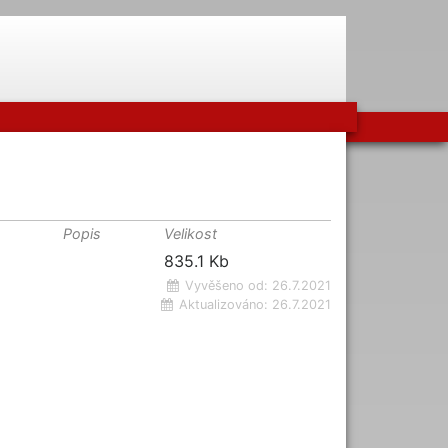
Popis
Velikost
835.1 Kb
Vyvěšeno od:
26.7.2021
Aktualizováno:
26.7.2021