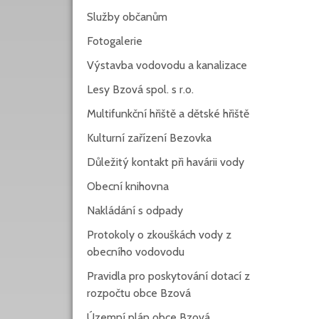
Služby občanům
Fotogalerie
Výstavba vodovodu a kanalizace
Lesy Bzová spol. s r.o.
Multifunkční hřiště a dětské hřiště
Kulturní zařízení Bezovka
Důležitý kontakt při havárii vody
Obecní knihovna
Nakládání s odpady
Protokoly o zkouškách vody z
obecního vodovodu
Pravidla pro poskytování dotací z
rozpočtu obce Bzová
Územní plán obce Bzová