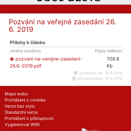
Pozvání na veřejné zasedání 26.
6. 2019
Přílohy k článku
Jméno souboru
Popis
Velikost
pozvani-na-verejne-zasedani-
709.8
26.6.-2019.pdf
Kb
Vyvěšeno od:
18.6.2019
Aktualizováno:
18.6.2019
Mapa webu
Prohlášení o cookies
Verze bez stylu
Standardní verze
Prohlášení o přístupnosti
Vygeneroval WRS