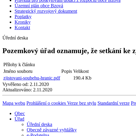
Pravidla pro poskytování dotací z rozpočtu obce Bzová
Územní plán obce Bzová
Strategický rozvojový dokument
Poplatky
Kroniky
Kontakt
Úřední deska
Pozemkový úřad oznamuje, že setkání ke zj
Přílohy k článku
Jméno souboru
Popis
Velikost
zjistovani-soubehu-hranic.pdf
190.4 Kb
Vyvěšeno od:
2.11.2020
Aktualizováno:
2.11.2020
Mapa webu
Prohlášení o cookies
Verze bez stylu
Standardní verze
Pr
Obec
Úřad
Úřední deska
Obecně závazné vyhlášky
e-Podatelna