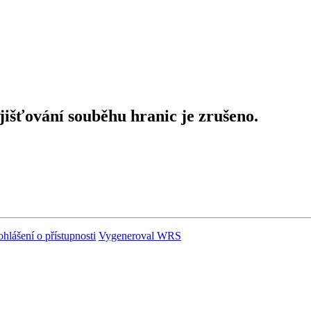
išťování souběhu hranic je zrušeno.
ohlášení o přístupnosti
Vygeneroval WRS