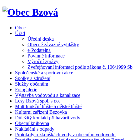
Obec
Úřad
Úřední deska
Obecně závazné vyhlášky
e-Podatelna
Povinné informace
Výroční zprávy
Zveřejňování informací podle zákona č. 106/1999 Sb
Společenské a sportovní akce
Spolky a sdružení
Služby občanům
Fotogalerie
Výstavba vodovodu a kanalizace
Lesy Bzová spol. s r.o.
Multifunkční hřiště a dětské hřiště
Kulturní zařízení Bezovka
Důležitý kontakt při havárii vody
Obecní knihovna
Nakládání s odpady
Protokoly o zkouškách vody z obecního vodovodu