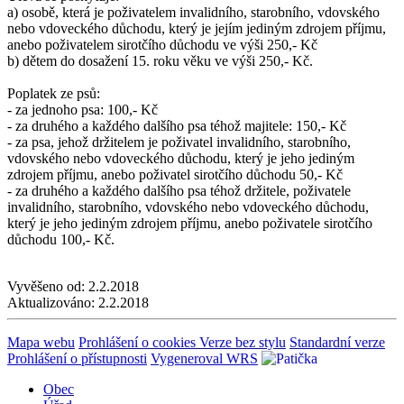
a) osobě, která je poživatelem invalidního, starobního, vdovského
nebo vdoveckého důchodu, který je jejím jediným zdrojem příjmu,
anebo poživatelem sirotčího důchodu ve výši 250,- Kč
b) dětem do dosažení 15. roku věku ve výši 250,- Kč.
Poplatek ze psů:
- za jednoho psa: 100,- Kč
- za druhého a každého dalšího psa téhož majitele: 150,- Kč
- za psa, jehož držitelem je poživatel invalidního, starobního,
vdovského nebo vdoveckého důchodu, který je jeho jediným
zdrojem příjmu, anebo poživatel sirotčího důchodu 50,- Kč
- za druhého a každého dalšího psa téhož držitele, poživatele
invalidního, starobního, vdovského nebo vdoveckého důchodu,
který je jeho jediným zdrojem příjmu, anebo poživatele sirotčího
důchodu 100,- Kč.
Vyvěšeno od:
2.2.2018
Aktualizováno:
2.2.2018
Mapa webu
Prohlášení o cookies
Verze bez stylu
Standardní verze
Prohlášení o přístupnosti
Vygeneroval WRS
Obec