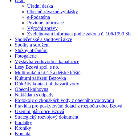
Úřad
Úřední deska
Obecně závazné vyhlášky
e-Podatelna
Povinné informace
Výroční zprávy
Zveřejňování informací podle zákona č. 106/1999 Sb
Společenské a sportovní akce
Spolky a sdružení
Služby občanům
Fotogalerie
Výstavba vodovodu a kanalizace
Lesy Bzová spol. s r.o.
Multifunkční hřiště a dětské hřiště
Kulturní zařízení Bezovka
Důležitý kontakt při havárii vody
Obecní knihovna
Nakládání s odpady
Protokoly o zkouškách vody z obecního vodovodu
Pravidla pro poskytování dotací z rozpočtu obce Bzová
Územní plán obce Bzová
Strategický rozvojový dokument
Poplatky
Kroniky
Kontakt