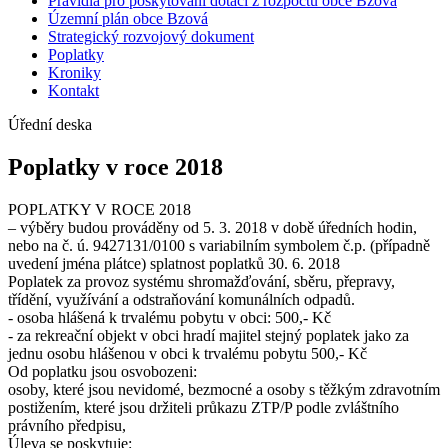
Pravidla pro poskytování dotací z rozpočtu obce Bzová
Územní plán obce Bzová
Strategický rozvojový dokument
Poplatky
Kroniky
Kontakt
Úřední deska
Poplatky v roce 2018
POPLATKY V ROCE 2018
– výběry budou prováděny od 5. 3. 2018 v době úředních hodin,
nebo na č. ú. 9427131/0100 s variabilním symbolem č.p. (případně
uvedení jména plátce) splatnost poplatků 30. 6. 2018
Poplatek za provoz systému shromažďování, sběru, přepravy,
třídění, využívání a odstraňování komunálních odpadů.
- osoba hlášená k trvalému pobytu v obci: 500,- Kč
- za rekreační objekt v obci hradí majitel stejný poplatek jako za
jednu osobu hlášenou v obci k trvalému pobytu 500,- Kč
Od poplatku jsou osvobozeni:
osoby, které jsou nevidomé, bezmocné a osoby s těžkým zdravotním
postižením, které jsou držiteli průkazu ZTP/P podle zvláštního
právního předpisu,
Úleva se poskytuje: