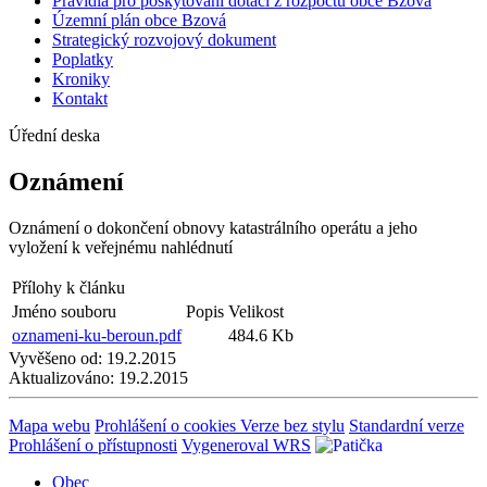
Pravidla pro poskytování dotací z rozpočtu obce Bzová
Územní plán obce Bzová
Strategický rozvojový dokument
Poplatky
Kroniky
Kontakt
Úřední deska
Oznámení
Oznámení o dokončení obnovy katastrálního operátu a jeho
vyložení k veřejnému nahlédnutí
Přílohy k článku
Jméno souboru
Popis
Velikost
oznameni-ku-beroun.pdf
484.6 Kb
Vyvěšeno od:
19.2.2015
Aktualizováno:
19.2.2015
Mapa webu
Prohlášení o cookies
Verze bez stylu
Standardní verze
Prohlášení o přístupnosti
Vygeneroval WRS
Obec