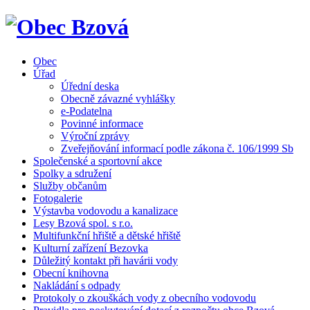
Obec
Úřad
Úřední deska
Obecně závazné vyhlášky
e-Podatelna
Povinné informace
Výroční zprávy
Zveřejňování informací podle zákona č. 106/1999 Sb
Společenské a sportovní akce
Spolky a sdružení
Služby občanům
Fotogalerie
Výstavba vodovodu a kanalizace
Lesy Bzová spol. s r.o.
Multifunkční hřiště a dětské hřiště
Kulturní zařízení Bezovka
Důležitý kontakt při havárii vody
Obecní knihovna
Nakládání s odpady
Protokoly o zkouškách vody z obecního vodovodu