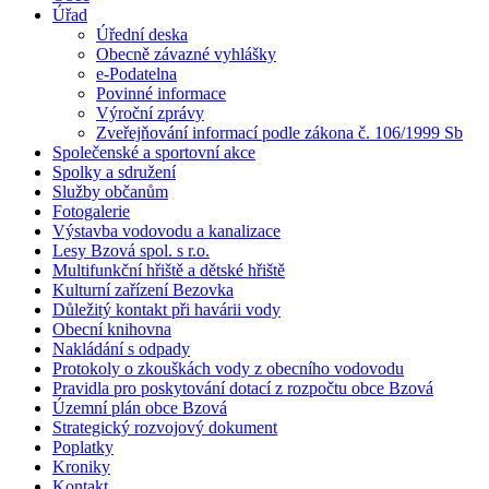
Úřad
Úřední deska
Obecně závazné vyhlášky
e-Podatelna
Povinné informace
Výroční zprávy
Zveřejňování informací podle zákona č. 106/1999 Sb
Společenské a sportovní akce
Spolky a sdružení
Služby občanům
Fotogalerie
Výstavba vodovodu a kanalizace
Lesy Bzová spol. s r.o.
Multifunkční hřiště a dětské hřiště
Kulturní zařízení Bezovka
Důležitý kontakt při havárii vody
Obecní knihovna
Nakládání s odpady
Protokoly o zkouškách vody z obecního vodovodu
Pravidla pro poskytování dotací z rozpočtu obce Bzová
Územní plán obce Bzová
Strategický rozvojový dokument
Poplatky
Kroniky
Kontakt