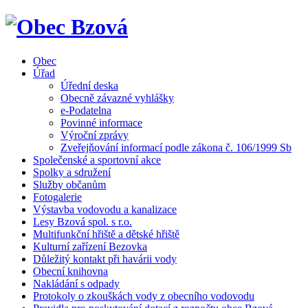
Obec
Úřad
Úřední deska
Obecně závazné vyhlášky
e-Podatelna
Povinné informace
Výroční zprávy
Zveřejňování informací podle zákona č. 106/1999 Sb
Společenské a sportovní akce
Spolky a sdružení
Služby občanům
Fotogalerie
Výstavba vodovodu a kanalizace
Lesy Bzová spol. s r.o.
Multifunkční hřiště a dětské hřiště
Kulturní zařízení Bezovka
Důležitý kontakt při havárii vody
Obecní knihovna
Nakládání s odpady
Protokoly o zkouškách vody z obecního vodovodu