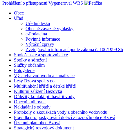
Prohlášení o přístupnosti
Vygeneroval WRS
Obec
Úřad
Úřední deska
Obecně závazné vyhlášky
e-Podatelna
Povinné informace
Výroční zprávy
Zveřejňování informací podle zákona č. 106/1999 Sb
Společenské a sportovní akce
Spolky a sdružení
Služby občanům
Fotogalerie
Výstavba vodovodu a kanalizace
Lesy Bzová spol. s r.o.
Multifunkční hřiště a dětské hřiště
Kulturní zařízení Bezovka
Důležitý kontakt při havárii vody
Obecní knihovna
Nakládání s odpady
Protokoly o zkouškách vody z obecního vodovodu
Pravidla pro poskytování dotací z rozpočtu obce Bzová
Územní plán obce Bzová
Strategický rozvojový dokument