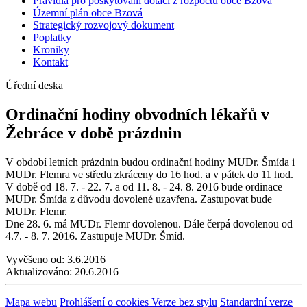
Pravidla pro poskytování dotací z rozpočtu obce Bzová
Územní plán obce Bzová
Strategický rozvojový dokument
Poplatky
Kroniky
Kontakt
Úřední deska
Ordinační hodiny obvodních lékařů v
Žebráce v době prázdnin
V období letních prázdnin budou ordinační hodiny MUDr. Šmída i
MUDr. Flemra ve středu zkráceny do 16 hod. a v pátek do 11 hod.
V době od 18. 7. - 22. 7. a od 11. 8. - 24. 8. 2016 bude ordinace
MUDr. Šmída z důvodu dovolené uzavřena. Zastupovat bude
MUDr. Flemr.
Dne 28. 6. má MUDr. Flemr dovolenou. Dále čerpá dovolenou od
4.7. - 8. 7. 2016. Zastupuje MUDr. Šmíd.
Vyvěšeno od:
3.6.2016
Aktualizováno:
20.6.2016
Mapa webu
Prohlášení o cookies
Verze bez stylu
Standardní verze