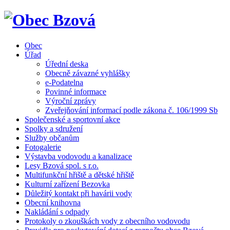
Obec
Úřad
Úřední deska
Obecně závazné vyhlášky
e-Podatelna
Povinné informace
Výroční zprávy
Zveřejňování informací podle zákona č. 106/1999 Sb
Společenské a sportovní akce
Spolky a sdružení
Služby občanům
Fotogalerie
Výstavba vodovodu a kanalizace
Lesy Bzová spol. s r.o.
Multifunkční hřiště a dětské hřiště
Kulturní zařízení Bezovka
Důležitý kontakt při havárii vody
Obecní knihovna
Nakládání s odpady
Protokoly o zkouškách vody z obecního vodovodu