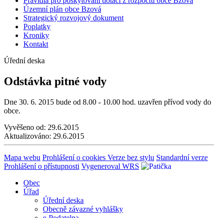
Pravidla pro poskytování dotací z rozpočtu obce Bzová
Územní plán obce Bzová
Strategický rozvojový dokument
Poplatky
Kroniky
Kontakt
Úřední deska
Odstávka pitné vody
Dne 30. 6. 2015 bude od 8.00 - 10.00 hod. uzavřen přívod vody do
obce.
Vyvěšeno od:
29.6.2015
Aktualizováno:
29.6.2015
Mapa webu
Prohlášení o cookies
Verze bez stylu
Standardní verze
Prohlášení o přístupnosti
Vygeneroval WRS
Obec
Úřad
Úřední deska
Obecně závazné vyhlášky
e-Podatelna