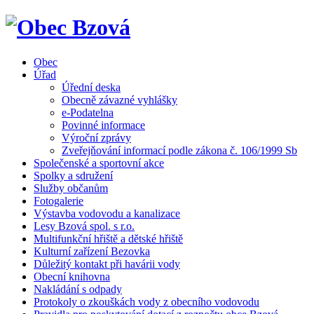
Obec
Úřad
Úřední deska
Obecně závazné vyhlášky
e-Podatelna
Povinné informace
Výroční zprávy
Zveřejňování informací podle zákona č. 106/1999 Sb
Společenské a sportovní akce
Spolky a sdružení
Služby občanům
Fotogalerie
Výstavba vodovodu a kanalizace
Lesy Bzová spol. s r.o.
Multifunkční hřiště a dětské hřiště
Kulturní zařízení Bezovka
Důležitý kontakt při havárii vody
Obecní knihovna
Nakládání s odpady
Protokoly o zkouškách vody z obecního vodovodu