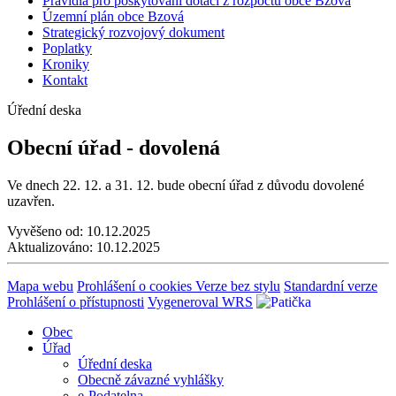
Pravidla pro poskytování dotací z rozpočtu obce Bzová
Územní plán obce Bzová
Strategický rozvojový dokument
Poplatky
Kroniky
Kontakt
Úřední deska
Obecní úřad - dovolená
Ve dnech 22. 12. a 31. 12. bude obecní úřad z důvodu dovolené
uzavřen.
Vyvěšeno od:
10.12.2025
Aktualizováno:
10.12.2025
Mapa webu
Prohlášení o cookies
Verze bez stylu
Standardní verze
Prohlášení o přístupnosti
Vygeneroval WRS
Obec
Úřad
Úřední deska
Obecně závazné vyhlášky
e-Podatelna