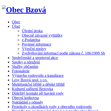
Obec
Úřad
Úřední deska
Obecně závazné vyhlášky
e-Podatelna
Povinné informace
Výroční zprávy
Zveřejňování informací podle zákona č. 106/1999 Sb
Společenské a sportovní akce
Spolky a sdružení
Služby občanům
Fotogalerie
Výstavba vodovodu a kanalizace
Lesy Bzová spol. s r.o.
Multifunkční hřiště a dětské hřiště
Kulturní zařízení Bezovka
Důležitý kontakt při havárii vody
Obecní knihovna
Nakládání s odpady
Protokoly o zkouškách vody z obecního vodovodu