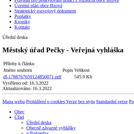
Pravidla pro poskytování dotací z rozpočtu obce Bzová
Územní plán obce Bzová
Strategický rozvojový dokument
Poplatky
Kroniky
Kontakt
Úřední deska
Městský úřad Pečky - Veřejná vyhláška
Přílohy k článku
Jméno souboru
Popis
Velikost
dl-1788767659124850071.pdf
545.9 Kb
Vyvěšeno od:
16.3.2022
Aktualizováno:
16.3.2022
Mapa webu
Prohlášení o cookies
Verze bez stylu
Standardní verze
Pr
Obec
Úřad
Úřední deska
Obecně závazné vyhlášky
e-Podatelna