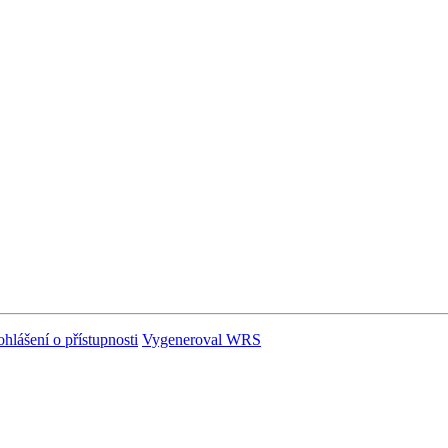
ohlášení o přístupnosti
Vygeneroval WRS