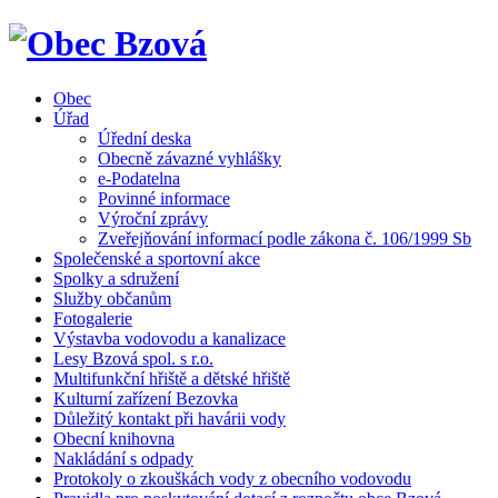
Obec
Úřad
Úřední deska
Obecně závazné vyhlášky
e-Podatelna
Povinné informace
Výroční zprávy
Zveřejňování informací podle zákona č. 106/1999 Sb
Společenské a sportovní akce
Spolky a sdružení
Služby občanům
Fotogalerie
Výstavba vodovodu a kanalizace
Lesy Bzová spol. s r.o.
Multifunkční hřiště a dětské hřiště
Kulturní zařízení Bezovka
Důležitý kontakt při havárii vody
Obecní knihovna
Nakládání s odpady
Protokoly o zkouškách vody z obecního vodovodu