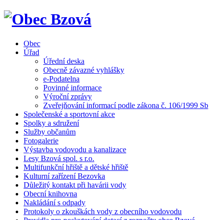
Obec
Úřad
Úřední deska
Obecně závazné vyhlášky
e-Podatelna
Povinné informace
Výroční zprávy
Zveřejňování informací podle zákona č. 106/1999 Sb
Společenské a sportovní akce
Spolky a sdružení
Služby občanům
Fotogalerie
Výstavba vodovodu a kanalizace
Lesy Bzová spol. s r.o.
Multifunkční hřiště a dětské hřiště
Kulturní zařízení Bezovka
Důležitý kontakt při havárii vody
Obecní knihovna
Nakládání s odpady
Protokoly o zkouškách vody z obecního vodovodu