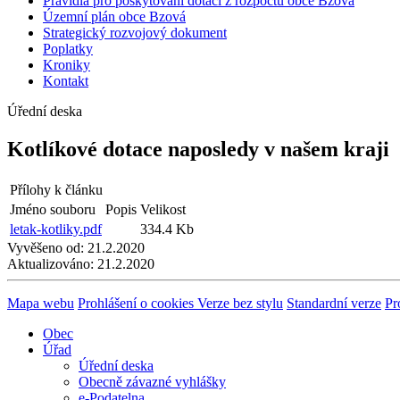
Pravidla pro poskytování dotací z rozpočtu obce Bzová
Územní plán obce Bzová
Strategický rozvojový dokument
Poplatky
Kroniky
Kontakt
Úřední deska
Kotlíkové dotace naposledy v našem kraji
Přílohy k článku
Jméno souboru
Popis
Velikost
letak-kotliky.pdf
334.4 Kb
Vyvěšeno od:
21.2.2020
Aktualizováno:
21.2.2020
Mapa webu
Prohlášení o cookies
Verze bez stylu
Standardní verze
Pr
Obec
Úřad
Úřední deska
Obecně závazné vyhlášky
e-Podatelna