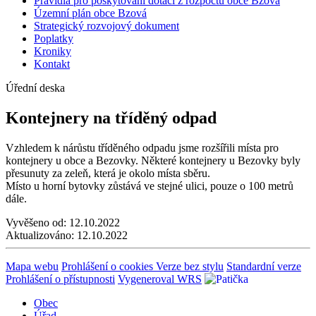
Pravidla pro poskytování dotací z rozpočtu obce Bzová
Územní plán obce Bzová
Strategický rozvojový dokument
Poplatky
Kroniky
Kontakt
Úřední deska
Kontejnery na tříděný odpad
Vzhledem k nárůstu tříděného odpadu jsme rozšířili místa pro
kontejnery u obce a Bezovky. Některé kontejnery u Bezovky byly
přesunuty za zeleň, která je okolo místa sběru.
Místo u horní bytovky zůstává ve stejné ulici, pouze o 100 metrů
dále.
Vyvěšeno od:
12.10.2022
Aktualizováno:
12.10.2022
Mapa webu
Prohlášení o cookies
Verze bez stylu
Standardní verze
Prohlášení o přístupnosti
Vygeneroval WRS
Obec
Úřad