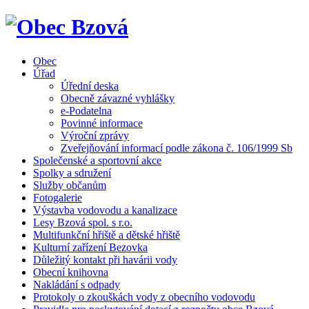
Obec
Úřad
Úřední deska
Obecně závazné vyhlášky
e-Podatelna
Povinné informace
Výroční zprávy
Zveřejňování informací podle zákona č. 106/1999 Sb
Společenské a sportovní akce
Spolky a sdružení
Služby občanům
Fotogalerie
Výstavba vodovodu a kanalizace
Lesy Bzová spol. s r.o.
Multifunkční hřiště a dětské hřiště
Kulturní zařízení Bezovka
Důležitý kontakt při havárii vody
Obecní knihovna
Nakládání s odpady
Protokoly o zkouškách vody z obecního vodovodu