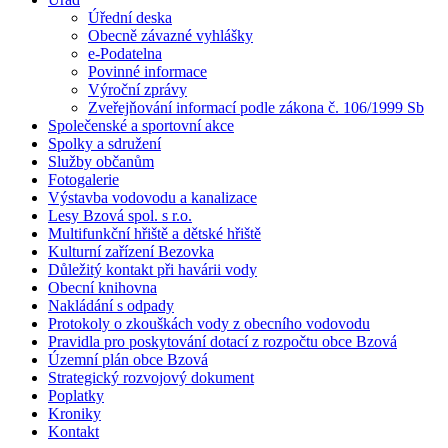
Úřední deska
Obecně závazné vyhlášky
e-Podatelna
Povinné informace
Výroční zprávy
Zveřejňování informací podle zákona č. 106/1999 Sb
Společenské a sportovní akce
Spolky a sdružení
Služby občanům
Fotogalerie
Výstavba vodovodu a kanalizace
Lesy Bzová spol. s r.o.
Multifunkční hřiště a dětské hřiště
Kulturní zařízení Bezovka
Důležitý kontakt při havárii vody
Obecní knihovna
Nakládání s odpady
Protokoly o zkouškách vody z obecního vodovodu
Pravidla pro poskytování dotací z rozpočtu obce Bzová
Územní plán obce Bzová
Strategický rozvojový dokument
Poplatky
Kroniky
Kontakt