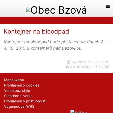
Kontejner na bioodpad
Kontejner na bioodpad bude přistaven ve dnech 2. -
4. 10. 2015 u kontejnerů nad Bezovkou.
Vyvěšeno od:
25.9.2015
Aktualizováno:
25.9.2015
Mapa webu
Prohlášení o cookies
Verze bez stylu
Standardní verze
Prohlášení o přístupnosti
Vygeneroval WRS