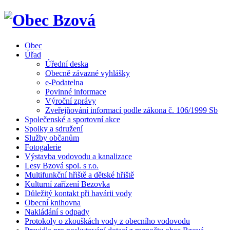
Obec
Úřad
Úřední deska
Obecně závazné vyhlášky
e-Podatelna
Povinné informace
Výroční zprávy
Zveřejňování informací podle zákona č. 106/1999 Sb
Společenské a sportovní akce
Spolky a sdružení
Služby občanům
Fotogalerie
Výstavba vodovodu a kanalizace
Lesy Bzová spol. s r.o.
Multifunkční hřiště a dětské hřiště
Kulturní zařízení Bezovka
Důležitý kontakt při havárii vody
Obecní knihovna
Nakládání s odpady
Protokoly o zkouškách vody z obecního vodovodu