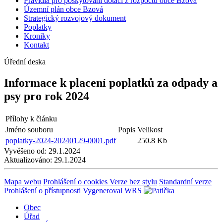
Pravidla pro poskytování dotací z rozpočtu obce Bzová
Územní plán obce Bzová
Strategický rozvojový dokument
Poplatky
Kroniky
Kontakt
Úřední deska
Informace k placení poplatků za odpady a
psy pro rok 2024
Přílohy k článku
Jméno souboru
Popis
Velikost
poplatky-2024-20240129-0001.pdf
250.8 Kb
Vyvěšeno od:
29.1.2024
Aktualizováno:
29.1.2024
Mapa webu
Prohlášení o cookies
Verze bez stylu
Standardní verze
Prohlášení o přístupnosti
Vygeneroval WRS
Obec
Úřad