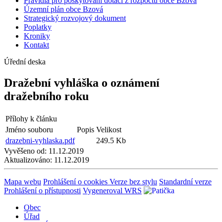
Pravidla pro poskytování dotací z rozpočtu obce Bzová
Územní plán obce Bzová
Strategický rozvojový dokument
Poplatky
Kroniky
Kontakt
Úřední deska
Dražební vyhláška o oznámení
dražebního roku
Přílohy k článku
Jméno souboru
Popis
Velikost
drazebni-vyhlaska.pdf
249.5 Kb
Vyvěšeno od:
11.12.2019
Aktualizováno:
11.12.2019
Mapa webu
Prohlášení o cookies
Verze bez stylu
Standardní verze
Prohlášení o přístupnosti
Vygeneroval WRS
Obec
Úřad