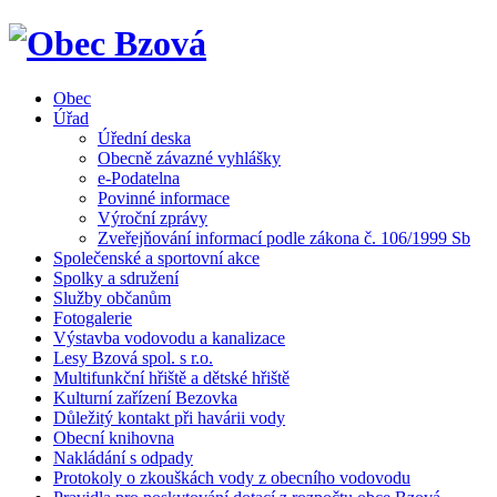
Obec
Úřad
Úřední deska
Obecně závazné vyhlášky
e-Podatelna
Povinné informace
Výroční zprávy
Zveřejňování informací podle zákona č. 106/1999 Sb
Společenské a sportovní akce
Spolky a sdružení
Služby občanům
Fotogalerie
Výstavba vodovodu a kanalizace
Lesy Bzová spol. s r.o.
Multifunkční hřiště a dětské hřiště
Kulturní zařízení Bezovka
Důležitý kontakt při havárii vody
Obecní knihovna
Nakládání s odpady
Protokoly o zkouškách vody z obecního vodovodu