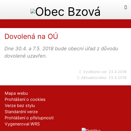
Dovolená na OÚ
Dne 30.4. a 7.5. 2018 bude obecní úřad z důvodu
dovolené uzavřen.
Vyvěšeno od:
23.4.2018
Aktualizováno:
23.4.2018
Mapa webu
Prohlášení o cookies
Verze bez stylu
Standardní verze
Prohlášení o přístupnosti
Vygeneroval WRS