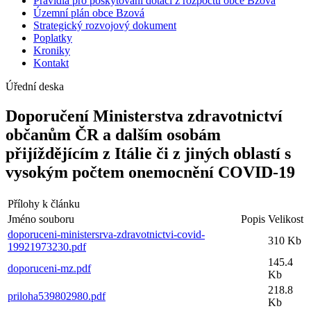
Pravidla pro poskytování dotací z rozpočtu obce Bzová
Územní plán obce Bzová
Strategický rozvojový dokument
Poplatky
Kroniky
Kontakt
Úřední deska
Doporučení Ministerstva zdravotnictví
občanům ČR a dalším osobám
přijíždějícím z Itálie či z jiných oblastí s
vysokým počtem onemocnění COVID-19
Přílohy k článku
Jméno souboru
Popis
Velikost
doporuceni-ministersrva-zdravotnictvi-covid-
310 Kb
19921973230.pdf
145.4
doporuceni-mz.pdf
Kb
218.8
priloha539802980.pdf
Kb