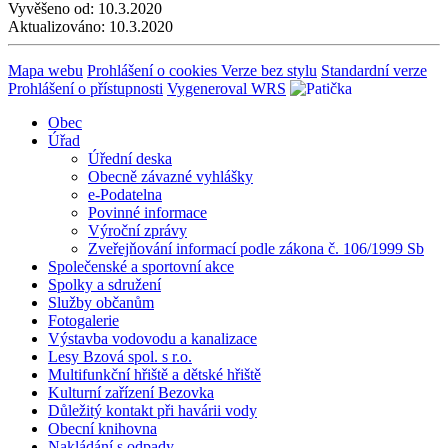
Vyvěšeno od:
10.3.2020
Aktualizováno:
10.3.2020
Mapa webu
Prohlášení o cookies
Verze bez stylu
Standardní verze
Prohlášení o přístupnosti
Vygeneroval WRS
Obec
Úřad
Úřední deska
Obecně závazné vyhlášky
e-Podatelna
Povinné informace
Výroční zprávy
Zveřejňování informací podle zákona č. 106/1999 Sb
Společenské a sportovní akce
Spolky a sdružení
Služby občanům
Fotogalerie
Výstavba vodovodu a kanalizace
Lesy Bzová spol. s r.o.
Multifunkční hřiště a dětské hřiště
Kulturní zařízení Bezovka
Důležitý kontakt při havárii vody
Obecní knihovna
Nakládání s odpady