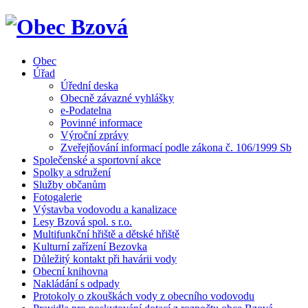
Obec
Úřad
Úřední deska
Obecně závazné vyhlášky
e-Podatelna
Povinné informace
Výroční zprávy
Zveřejňování informací podle zákona č. 106/1999 Sb
Společenské a sportovní akce
Spolky a sdružení
Služby občanům
Fotogalerie
Výstavba vodovodu a kanalizace
Lesy Bzová spol. s r.o.
Multifunkční hřiště a dětské hřiště
Kulturní zařízení Bezovka
Důležitý kontakt při havárii vody
Obecní knihovna
Nakládání s odpady
Protokoly o zkouškách vody z obecního vodovodu