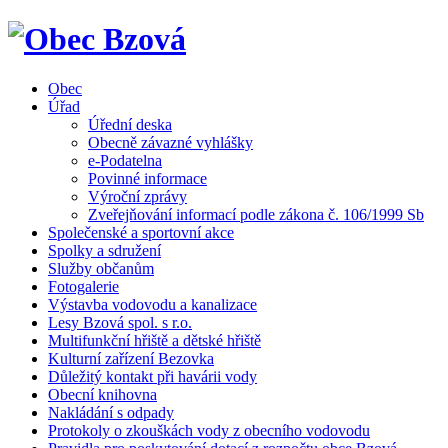
Obec
Úřad
Úřední deska
Obecně závazné vyhlášky
e-Podatelna
Povinné informace
Výroční zprávy
Zveřejňování informací podle zákona č. 106/1999 Sb
Společenské a sportovní akce
Spolky a sdružení
Služby občanům
Fotogalerie
Výstavba vodovodu a kanalizace
Lesy Bzová spol. s r.o.
Multifunkční hřiště a dětské hřiště
Kulturní zařízení Bezovka
Důležitý kontakt při havárii vody
Obecní knihovna
Nakládání s odpady
Protokoly o zkouškách vody z obecního vodovodu