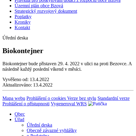
Pravidla pro poskytování dotací z rozpočtu obce Bzová
Územní plán obce Bzová
Strategický rozvojový dokument
Poplatky
Kroniky
Kontakt
Úřední deska
Biokontejner
Biokontejner bude přistaven 29. 4. 2022 v ulici na proti Bezovce. A
následně každý poslední víkend v měsíci.
Vyvěšeno od:
13.4.2022
Aktualizováno:
13.4.2022
Mapa webu
Prohlášení o cookies
Verze bez stylu
Standardní verze
Prohlášení o přístupnosti
Vygeneroval WRS
Obec
Úřad
Úřední deska
Obecně závazné vyhlášky
e-Podatelna