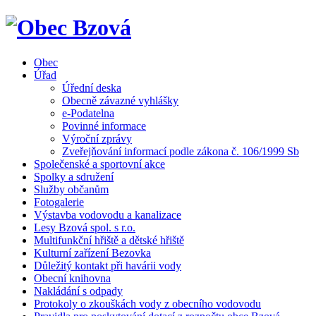
Obec
Úřad
Úřední deska
Obecně závazné vyhlášky
e-Podatelna
Povinné informace
Výroční zprávy
Zveřejňování informací podle zákona č. 106/1999 Sb
Společenské a sportovní akce
Spolky a sdružení
Služby občanům
Fotogalerie
Výstavba vodovodu a kanalizace
Lesy Bzová spol. s r.o.
Multifunkční hřiště a dětské hřiště
Kulturní zařízení Bezovka
Důležitý kontakt při havárii vody
Obecní knihovna
Nakládání s odpady
Protokoly o zkouškách vody z obecního vodovodu