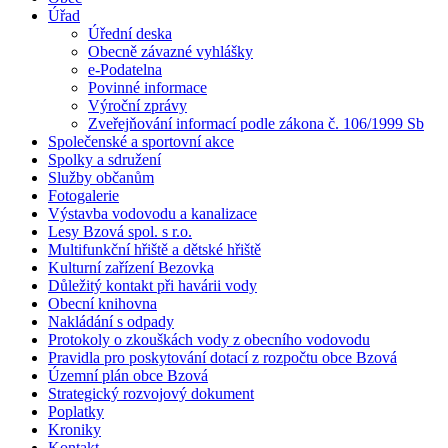
Úřad
Úřední deska
Obecně závazné vyhlášky
e-Podatelna
Povinné informace
Výroční zprávy
Zveřejňování informací podle zákona č. 106/1999 Sb
Společenské a sportovní akce
Spolky a sdružení
Služby občanům
Fotogalerie
Výstavba vodovodu a kanalizace
Lesy Bzová spol. s r.o.
Multifunkční hřiště a dětské hřiště
Kulturní zařízení Bezovka
Důležitý kontakt při havárii vody
Obecní knihovna
Nakládání s odpady
Protokoly o zkouškách vody z obecního vodovodu
Pravidla pro poskytování dotací z rozpočtu obce Bzová
Územní plán obce Bzová
Strategický rozvojový dokument
Poplatky
Kroniky
Kontakt