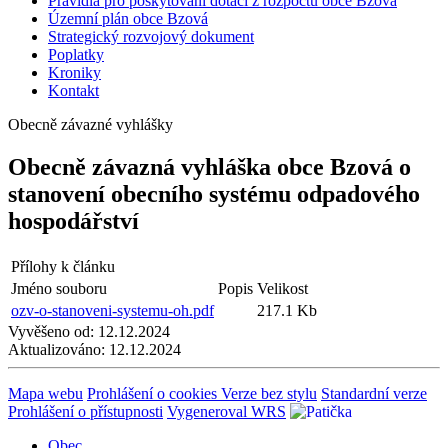
Pravidla pro poskytování dotací z rozpočtu obce Bzová
Územní plán obce Bzová
Strategický rozvojový dokument
Poplatky
Kroniky
Kontakt
Obecně závazné vyhlášky
Obecně závazná vyhláška obce Bzová o
stanovení obecního systému odpadového
hospodářství
Přílohy k článku
Jméno souboru
Popis
Velikost
ozv-o-stanoveni-systemu-oh.pdf
217.1 Kb
Vyvěšeno od:
12.12.2024
Aktualizováno:
12.12.2024
Mapa webu
Prohlášení o cookies
Verze bez stylu
Standardní verze
Prohlášení o přístupnosti
Vygeneroval WRS
Obec