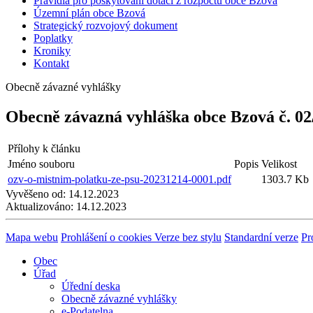
Pravidla pro poskytování dotací z rozpočtu obce Bzová
Územní plán obce Bzová
Strategický rozvojový dokument
Poplatky
Kroniky
Kontakt
Obecně závazné vyhlášky
Obecně závazná vyhláška obce Bzová č. 02
Přílohy k článku
Jméno souboru
Popis
Velikost
ozv-o-mistnim-polatku-ze-psu-20231214-0001.pdf
1303.7 Kb
Vyvěšeno od:
14.12.2023
Aktualizováno:
14.12.2023
Mapa webu
Prohlášení o cookies
Verze bez stylu
Standardní verze
Pr
Obec
Úřad
Úřední deska
Obecně závazné vyhlášky
e-Podatelna