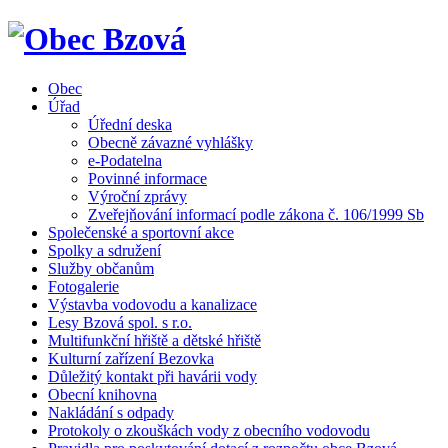
Obec
Úřad
Úřední deska
Obecně závazné vyhlášky
e-Podatelna
Povinné informace
Výroční zprávy
Zveřejňování informací podle zákona č. 106/1999 Sb
Společenské a sportovní akce
Spolky a sdružení
Služby občanům
Fotogalerie
Výstavba vodovodu a kanalizace
Lesy Bzová spol. s r.o.
Multifunkční hřiště a dětské hřiště
Kulturní zařízení Bezovka
Důležitý kontakt při havárii vody
Obecní knihovna
Nakládání s odpady
Protokoly o zkouškách vody z obecního vodovodu