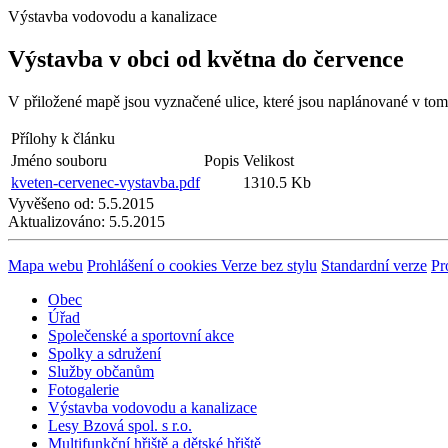
Výstavba vodovodu a kanalizace
Výstavba v obci od května do července
V přiložené mapě jsou vyznačené ulice, které jsou naplánované v tom
Přílohy k článku
Jméno souboru
Popis
Velikost
kveten-cervenec-vystavba.pdf
1310.5 Kb
Vyvěšeno od:
5.5.2015
Aktualizováno:
5.5.2015
Mapa webu
Prohlášení o cookies
Verze bez stylu
Standardní verze
Pr
Obec
Úřad
Společenské a sportovní akce
Spolky a sdružení
Služby občanům
Fotogalerie
Výstavba vodovodu a kanalizace
Lesy Bzová spol. s r.o.
Multifunkční hřiště a dětské hřiště