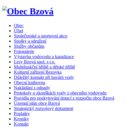
Obec
Úřad
Společenské a sportovní akce
Spolky a sdružení
Služby občanům
Fotogalerie
Výstavba vodovodu a kanalizace
Lesy Bzová spol. s r.o.
Multifunkční hřiště a dětské hřiště
Kulturní zařízení Bezovka
Důležitý kontakt při havárii vody
Obecní knihovna
Nakládání s odpady
Protokoly o zkouškách vody z obecního vodovodu
Pravidla pro poskytování dotací z rozpočtu obce Bzová
Územní plán obce Bzová
Strategický rozvojový dokument
Poplatky
Kroniky
Kontakt