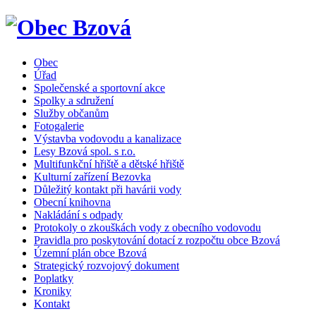
Obec
Úřad
Společenské a sportovní akce
Spolky a sdružení
Služby občanům
Fotogalerie
Výstavba vodovodu a kanalizace
Lesy Bzová spol. s r.o.
Multifunkční hřiště a dětské hřiště
Kulturní zařízení Bezovka
Důležitý kontakt při havárii vody
Obecní knihovna
Nakládání s odpady
Protokoly o zkouškách vody z obecního vodovodu
Pravidla pro poskytování dotací z rozpočtu obce Bzová
Územní plán obce Bzová
Strategický rozvojový dokument
Poplatky
Kroniky
Kontakt