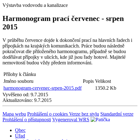
Výstavba vodovodu a kanalizace
Harmonogram prací červenec - srpen
2015
V průběhu července dojde k dokončení prací na hlavních řadech i
přípojkách na krajských komunikacích. Práce budou následně
pokračovat dle přiloženého harmonogramu, případně se budou
dodělávat přípojky v ulicích, kde již jsou řady hotové. Majitelé
nemovitostí budou vždy předem informováni.
Přílohy k článku
Jméno souboru
Popis
Velikost
harmonogram-cervenec-srpen-2015.pdf
1350.2 Kb
Vyvěšeno od:
9.7.2015
Aktualizováno:
9.7.2015
Mapa webu
Prohlášení o cookies
Verze bez stylu
Standardní verze
Prohlášení o přístupnosti
Vygeneroval WRS
Obec
Úřad