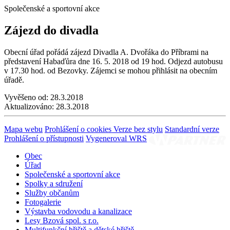
Společenské a sportovní akce
Zájezd do divadla
Obecní úřad pořádá zájezd Divadla A. Dvořáka do Příbrami na
představení Habaďůra dne 16. 5. 2018 od 19 hod. Odjezd autobusu
v 17.30 hod. od Bezovky. Zájemci se mohou přihlásit na obecním
úřadě.
Vyvěšeno od:
28.3.2018
Aktualizováno:
28.3.2018
Mapa webu
Prohlášení o cookies
Verze bez stylu
Standardní verze
Prohlášení o přístupnosti
Vygeneroval WRS
Obec
Úřad
Společenské a sportovní akce
Spolky a sdružení
Služby občanům
Fotogalerie
Výstavba vodovodu a kanalizace
Lesy Bzová spol. s r.o.
Multifunkční hřiště a dětské hřiště