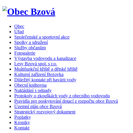
Obec
Úřad
Společenské a sportovní akce
Spolky a sdružení
Služby občanům
Fotogalerie
Výstavba vodovodu a kanalizace
Lesy Bzová spol. s r.o.
Multifunkční hřiště a dětské hřiště
Kulturní zařízení Bezovka
Důležitý kontakt při havárii vody
Obecní knihovna
Nakládání s odpady
Protokoly o zkouškách vody z obecního vodovodu
Pravidla pro poskytování dotací z rozpočtu obce Bzová
Územní plán obce Bzová
Strategický rozvojový dokument
Poplatky
Kroniky
Kontakt