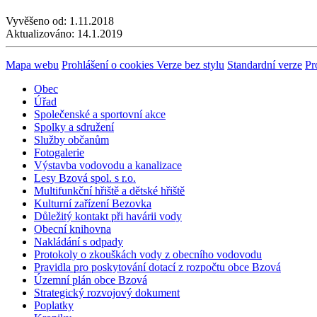
Vyvěšeno od:
1.11.2018
Aktualizováno:
14.1.2019
Mapa webu
Prohlášení o cookies
Verze bez stylu
Standardní verze
Pr
Obec
Úřad
Společenské a sportovní akce
Spolky a sdružení
Služby občanům
Fotogalerie
Výstavba vodovodu a kanalizace
Lesy Bzová spol. s r.o.
Multifunkční hřiště a dětské hřiště
Kulturní zařízení Bezovka
Důležitý kontakt při havárii vody
Obecní knihovna
Nakládání s odpady
Protokoly o zkouškách vody z obecního vodovodu
Pravidla pro poskytování dotací z rozpočtu obce Bzová
Územní plán obce Bzová
Strategický rozvojový dokument
Poplatky