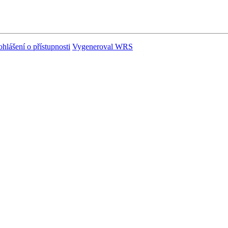
ohlášení o přístupnosti
Vygeneroval WRS