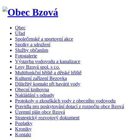
Obec
Úřad
Společenské a sportovní akce
Spolky a sdružení
Služby občanům
Fotogalerie
Výstavba vodovodu a kanalizace
Lesy Bzová spol. s r.o.
Multifunkční hřiště a dětské hřiště
Kulturní zařízení Bezovka
Důležitý kontakt při havárii vody
Obecní knihovna
Nakládání s odpady
Protokoly o zkouškách vody z obecního vodovodu
Pravidla pro poskytování dotací z rozpočtu obce Bzová
Územní plán obce Bzová
Strategický rozvojový dokument
Poplatky
Kroniky
Kontakt