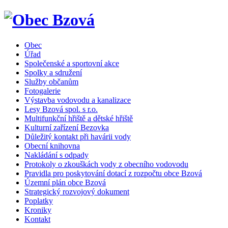
Obec
Úřad
Společenské a sportovní akce
Spolky a sdružení
Služby občanům
Fotogalerie
Výstavba vodovodu a kanalizace
Lesy Bzová spol. s r.o.
Multifunkční hřiště a dětské hřiště
Kulturní zařízení Bezovka
Důležitý kontakt při havárii vody
Obecní knihovna
Nakládání s odpady
Protokoly o zkouškách vody z obecního vodovodu
Pravidla pro poskytování dotací z rozpočtu obce Bzová
Územní plán obce Bzová
Strategický rozvojový dokument
Poplatky
Kroniky
Kontakt