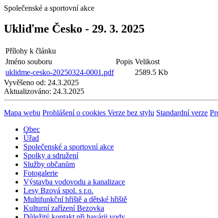
Společenské a sportovní akce
Ukliďme Česko - 29. 3. 2025
Přílohy k článku
Jméno souboru
Popis
Velikost
uklidme-cesko-20250324-0001.pdf
2589.5 Kb
Vyvěšeno od:
24.3.2025
Aktualizováno:
24.3.2025
Mapa webu
Prohlášení o cookies
Verze bez stylu
Standardní verze
Pr
Obec
Úřad
Společenské a sportovní akce
Spolky a sdružení
Služby občanům
Fotogalerie
Výstavba vodovodu a kanalizace
Lesy Bzová spol. s r.o.
Multifunkční hřiště a dětské hřiště
Kulturní zařízení Bezovka
Důležitý kontakt při havárii vody