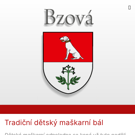
Tradiční dětský maškarní bál