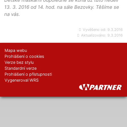
Dětské maškarní odpoledne se koná už tuto neděli
13. 3. 2016 od 14. hod. na sále Bezovky. Těšíme se
na vás.
Vyvěšeno od:
9.3.2016
Aktualizováno:
9.3.2016
Mapa webu
Prohlášení o cookies
Verze bez stylu
Standardní verze
Prohlášení o přístupnosti
Vygeneroval WRS