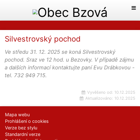
Silvestrovský pochod
Ve středu 31. 12. 2025 se koná Silvestrovský
pochod. Sraz ve 12 hod. u Bezovky. V případě zájmu
a dalších informací kontaktujte paní Evu Drábkovou -
tel. 732 949 715.
Vyvěšeno od:
10.12.2025
Aktualizováno:
10.12.2025
Mapa webu
Prohlášení o cookies
Verze bez stylu
Standardní verze