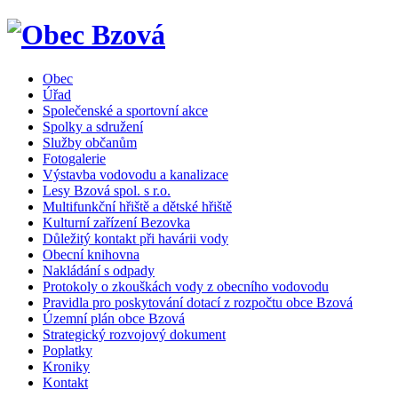
Obec
Úřad
Společenské a sportovní akce
Spolky a sdružení
Služby občanům
Fotogalerie
Výstavba vodovodu a kanalizace
Lesy Bzová spol. s r.o.
Multifunkční hřiště a dětské hřiště
Kulturní zařízení Bezovka
Důležitý kontakt při havárii vody
Obecní knihovna
Nakládání s odpady
Protokoly o zkouškách vody z obecního vodovodu
Pravidla pro poskytování dotací z rozpočtu obce Bzová
Územní plán obce Bzová
Strategický rozvojový dokument
Poplatky
Kroniky
Kontakt