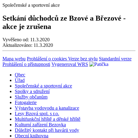
Společenské a sportovní akce
Setkání důchodců ze Bzové a Březové -
akce je zrušena
Vyvěšeno od:
11.3.2020
Aktualizováno:
11.3.2020
Mapa webu
Prohlášení o cookies
Verze bez stylu
Standardní verze
Prohlášení o přístupnosti
Vygeneroval WRS
Obec
Úřad
Společenské a sportovní akce
Spolky a sdružení
Služby občanům
Fotogalerie
Výstavba vodovodu a kanalizace
Lesy Bzová spol. s r.o.
Multifunkční hřiště a dětské hřiště
Kulturní zařízení Bezovka
Důležitý kontakt při havárii vody
Obecní knihovna