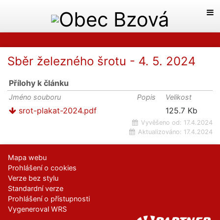
Sběr železného šrotu - 4. 5. 2024
Přílohy k článku
Jméno souboru
Popis
Velikost
srot-plakat-2024.pdf
125.7 Kb
Vyvěšeno od:
17.4.2024
Aktualizováno:
17.4.2024
Mapa webu
Prohlášení o cookies
Verze bez stylu
Standardní verze
Prohlášení o přístupnosti
Vygeneroval WRS