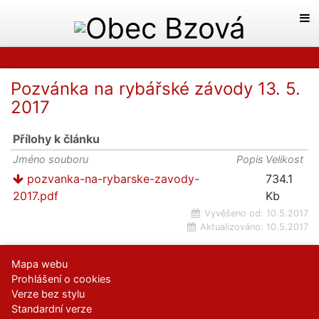
Pozvánka na rybářské závody 13. 5.
2017
Přílohy k článku
Jméno souboru
Popis
Velikost
pozvanka-na-rybarske-zavody-
734.1
2017.pdf
Kb
Vyvěšeno od:
10.5.2017
Aktualizováno:
10.5.2017
Mapa webu
Prohlášení o cookies
Verze bez stylu
Standardní verze