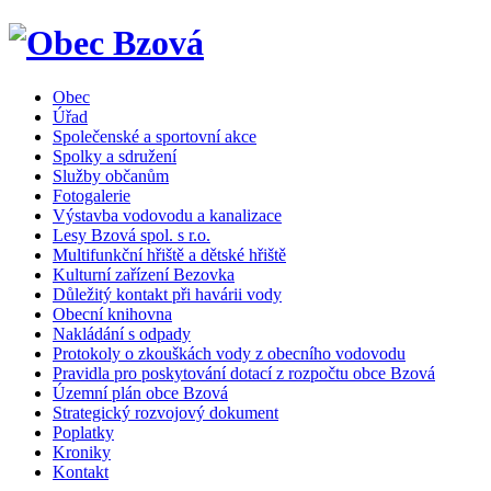
Obec
Úřad
Společenské a sportovní akce
Spolky a sdružení
Služby občanům
Fotogalerie
Výstavba vodovodu a kanalizace
Lesy Bzová spol. s r.o.
Multifunkční hřiště a dětské hřiště
Kulturní zařízení Bezovka
Důležitý kontakt při havárii vody
Obecní knihovna
Nakládání s odpady
Protokoly o zkouškách vody z obecního vodovodu
Pravidla pro poskytování dotací z rozpočtu obce Bzová
Územní plán obce Bzová
Strategický rozvojový dokument
Poplatky
Kroniky
Kontakt