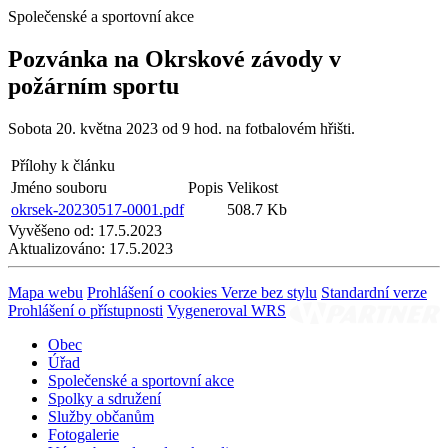
Společenské a sportovní akce
Pozvánka na Okrskové závody v
požárním sportu
Sobota 20. května 2023 od 9 hod. na fotbalovém hřišti.
Přílohy k článku
Jméno souboru
Popis
Velikost
okrsek-20230517-0001.pdf
508.7 Kb
Vyvěšeno od:
17.5.2023
Aktualizováno:
17.5.2023
Mapa webu
Prohlášení o cookies
Verze bez stylu
Standardní verze
Prohlášení o přístupnosti
Vygeneroval WRS
Obec
Úřad
Společenské a sportovní akce
Spolky a sdružení
Služby občanům
Fotogalerie