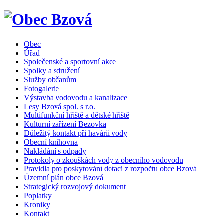
Obec
Úřad
Společenské a sportovní akce
Spolky a sdružení
Služby občanům
Fotogalerie
Výstavba vodovodu a kanalizace
Lesy Bzová spol. s r.o.
Multifunkční hřiště a dětské hřiště
Kulturní zařízení Bezovka
Důležitý kontakt při havárii vody
Obecní knihovna
Nakládání s odpady
Protokoly o zkouškách vody z obecního vodovodu
Pravidla pro poskytování dotací z rozpočtu obce Bzová
Územní plán obce Bzová
Strategický rozvojový dokument
Poplatky
Kroniky
Kontakt