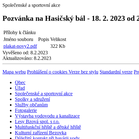
Společenské a sportovní akce
Pozvánka na Hasičský bál - 18. 2. 2023 od 
Přílohy k článku
Jméno souboru
Popis
Velikost
plakat-novy2.pdf
322 Kb
Vyvěšeno od:
8.2.2023
Aktualizováno:
8.2.2023
Mapa webu
Prohlášení o cookies
Verze bez stylu
Standardní verze
Pr
Obec
Úřad
Společenské a sportovní akce
Spolky a sdružení
Služby občanům
Fotogalerie
Výstavba vodovodu a kanalizace
Lesy Bzová spol. s r.o.
Multifunkční hřiště a dětské hřiště
Kulturní zařízení Bezovka
Důležitý kontakt při havárii vody