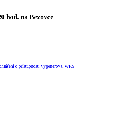
20 hod. na Bezovce
ohlášení o přístupnosti
Vygeneroval WRS