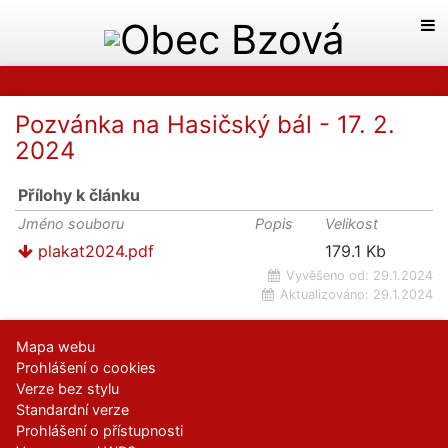
Pozvánka na Hasičský bál - 17. 2.
2024
Přílohy k článku
Jméno souboru
Popis
Velikost
plakat2024.pdf
179.1 Kb
Vyvěšeno od:
29.1.2024
Aktualizováno:
29.1.2024
Mapa webu
Prohlášení o cookies
Verze bez stylu
Standardní verze
Prohlášení o přístupnosti